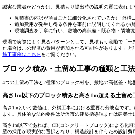
誠実な業者かどうかは、見積もり提出時の説明の質に表れま
見積書の内訳が項目ごとに細分化されているか(「外構
追加費用が発生し得る条件を事前に説明してくれるか(
現地調査を丁寧に行い、敷地の高低差・既存物・隣地境
現場で実際によく見るパターンとして、見積もり段階で「一
た場合はこの程度の費用が追加される可能性があります」と
施工事例はこちら
をご覧ください。
ブロック積み・土留め工事の種類と工法
4つの土留め工法と2種類のブロック材を、敷地の高低差・地
高さ1m以下のブロック積みと高さ1m超える土留め
高さ1mという数値は、外構工事における重要な分岐点です。
ます。具体的な法的要件は所沢市の建築指導課または建築士
高さ1m以下であれば、CB(コンクリートブロック)による
壁の採用が現実的な選択となり、構造設計を伴うため設計費