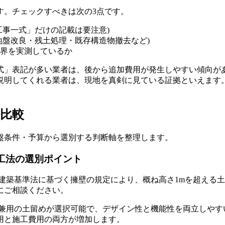
す。チェックすべきは次の3点です。
工事一式」だけの記載は要注意)
地盤改良・残土処理・既存構造物撤去など)
界を実測しているか
式」表記が多い業者は、後から追加費用が発生しやすい傾向が
説明してくれる業者は、現地を真剣に見ている証拠といえます
比較
盤条件・予算から選別する判断軸を整理します。
工法の選別ポイント
建築基準法に基づく擁壁の規定により、概ね高さ1mを超える
にご相談ください。
化粧兼用の土留めが選択可能で、デザイン性と機能性を両立しやす
用と施工費用の両方が増加します。