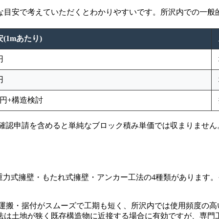
な目安で考えていただくとわかりやすいです。所沢内での一般
(1mあたり)
円
円
万円+構造検討
確認申請を含めると単純なブロック積み単価では収まりません。
・重力式擁壁・もたれ式擁壁・アンカー工法の4種類があります
、運搬・据付がスムーズで工期も短く、所沢内では使用頻度の
法は土地が狭く既存構造物に近接する場合に有効ですが、専門