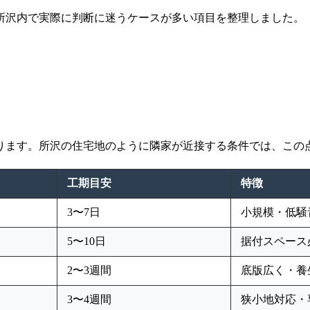
所沢内で実際に判断に迷うケースが多い項目を整理しました。
ります。所沢の住宅地のように隣家が近接する条件では、この
工期目安
特徴
3〜7日
小規模・低騒
5〜10日
据付スペース
2〜3週間
底版広く・養
3〜4週間
狭小地対応・