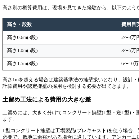
高さ別の概算費用は、現場を見てきた経験から、以下のよう
高さ・段数
費用目安
高さ0.6m(3段)
2〜3万
高さ1.0m(5段)
3〜5万
高さ1.5m(8段)
6〜10
高さ1mを超える場合は建築基準法の擁壁扱いとなり、設計・
計算費用や認定擁壁の採用を検討する必要が出てきます。
土留め工法による費用の大きな差
土留めには、大きく分けてコンクリート擁壁(L型・逆L型)
ます。
L型コンクリート擁壁は工場製品(プレキャスト)を使う場合
必要で、敷地に余裕がある場合に適しています。アンカー工