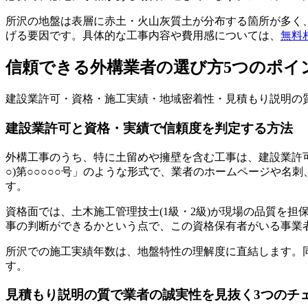
所沢の地盤は表層に赤土・火山灰質土が分布する箇所が多く
げる要因です。具体的な工事内容や費用感については、
無料
信頼できる外構業者の選び方5つのポイ
建設業許可・資格・施工実績・地域密着性・見積もり説明の
建設業許可と資格・実績で信頼度を判定する方法
外構工事のうち、特に土留めや擁壁を含む工事は、建設業許可
○)第○○○○○号」のような形式で、業者のホームページや
す。
資格面では、土木施工管理技士(1級・2級)が現場の品質を
事の判断ができるかという点で、この資格保有者がいる事業
所沢での施工実績年数は、地盤特性の理解度に直結します。
す。
見積もり説明の質で業者の誠実性を見抜く3つのチ