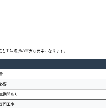
点も工法選択の重要な要素になります。
音
必要
生期間あり
専門工事