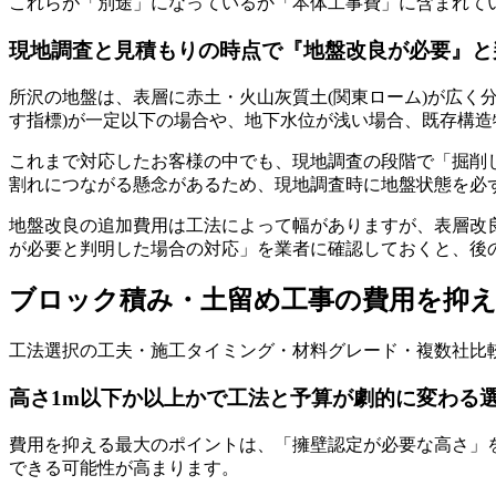
これらが「別途」になっているか「本体工事費」に含まれて
現地調査と見積もりの時点で『地盤改良が必要』と
所沢の地盤は、表層に赤土・火山灰質土(関東ローム)が広く
す指標)が一定以下の場合や、地下水位が浅い場合、既存構
これまで対応したお客様の中でも、現地調査の段階で「掘削
割れにつながる懸念があるため、現地調査時に地盤状態を必
地盤改良の追加費用は工法によって幅がありますが、表層改
が必要と判明した場合の対応」を業者に確認しておくと、後
ブロック積み・土留め工事の費用を抑え
工法選択の工夫・施工タイミング・材料グレード・複数社比較
高さ1m以下か以上かで工法と予算が劇的に変わる
費用を抑える最大のポイントは、「擁壁認定が必要な高さ」を
できる可能性が高まります。