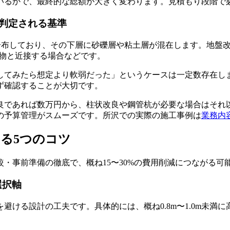
いるかで、最終的な総額が大きく変わります。見積もり段階で
判定される基準
分布しており、その下層に砂礫層や粘土層が混在します。地盤改
造物と近接する場合などです。
してみたら想定より軟弱だった」というケースは一定数存在し
ず確認することが大切です。
良であれば数万円から、柱状改良や鋼管杭が必要な場合はそれ
の予算管理がスムーズです。所沢での実際の施工事例は
業務内
る5つのコツ
・事前準備の徹底で、概ね15〜30%の費用削減につながる可
選択軸
避ける設計の工夫です。具体的には、概ね0.8m〜1.0m未満