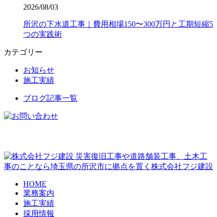
2026/08/03
所沢の下水道工事｜費用相場150〜300万円と工期短縮5
つの実践術
カテゴリー
お知らせ
施工実績
ブログ記事一覧
災害復旧工事や道路舗装工事、土木工
事のことなら埼玉県の所沢市に拠点を置く株式会社フジ建設
HOME
業務案内
施工実績
採用情報